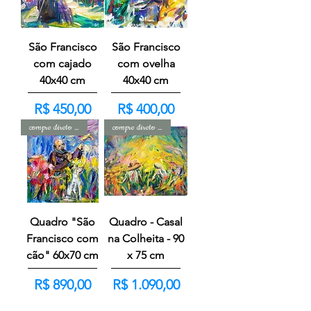
São Francisco
São Francisco
com cajado
com ovelha
40x40 cm
40x40 cm
Preço
Preço
R$ 450,00
R$ 400,00
compre direto com o artista
compre direto com o artista
Quadro "São
Quadro - Casal
Francisco com
na Colheita - 90
cão" 60x70 cm
x 75 cm
Preço
Preço
R$ 890,00
R$ 1.090,00