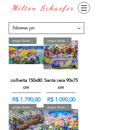
Milton Schaefer
compre direto com o artista
compre direto com o artista
colheita 150x80
Santa ceia 90x75
cm
cm
Preço
Preço
R$ 1.790,00
R$ 1.090,00
compre direto com o artista
compre direto com o artista