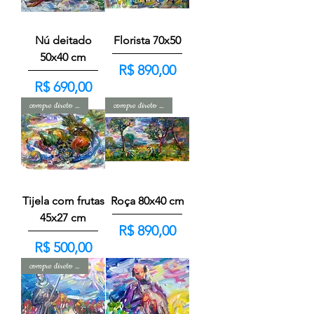
Nú deitado
Florista 70x50
50x40 cm
Preço
R$ 890,00
Preço
R$ 690,00
compre direto com o artista
compre direto com o artista
Tijela com frutas
Roça 80x40 cm
45x27 cm
Preço
R$ 890,00
Preço
R$ 500,00
compre direto com o artista