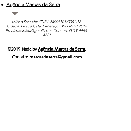
Agência Marcas da Serra
Milton Schaefer CNPJ:
24006105
/0001-16
Cidade: Picada Café; Endereço: BR-116 Nº:2549
Email:
msartista@gmail.com
Contato: (51)
9-9945-
4221
Agência Marcas da Serra
©2019
.
Made by
marcasdaserra@gmail.com
Contato: