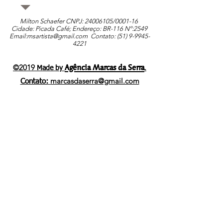
Milton Schaefer CNPJ:
24006105
/0001-16
Cidade: Picada Café; Endereço: BR-116 Nº:2549
Email:
msartista@gmail.com
Contato: (51)
9-9945-
4221
Agência Marcas da Serra
©2019
.
Made by
marcasdaserra@gmail.com
Contato: