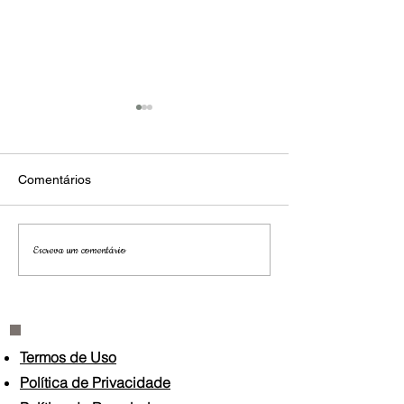
Comentários
São Paulo
Jardim secreto
Escreva um comentário
Termos de Uso
Política de Privacidade