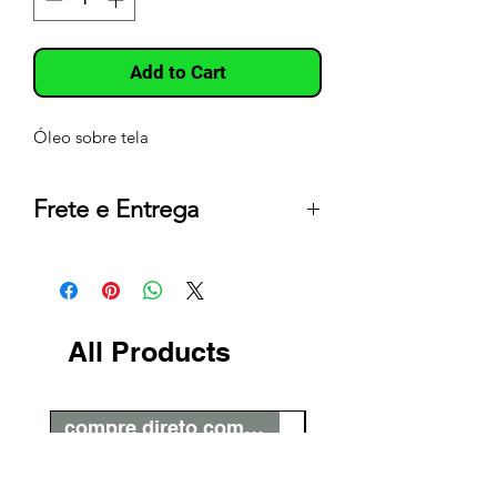
Add to Cart
Óleo sobre tela
Frete e Entrega
Quadros com Frete Grátis dentro do
Brasil – Confira Condições na Política
de Frete e Entrega*
Demais Objetos da Loja envio
All Products
mediante pagamento de Frete -
Disponibilidade de entrega para
todas os Estados do Brasil e
compre direto com o artista
Exterior
Todas as Obras com dimensões acima
de 100 cm, são enviadas por uma