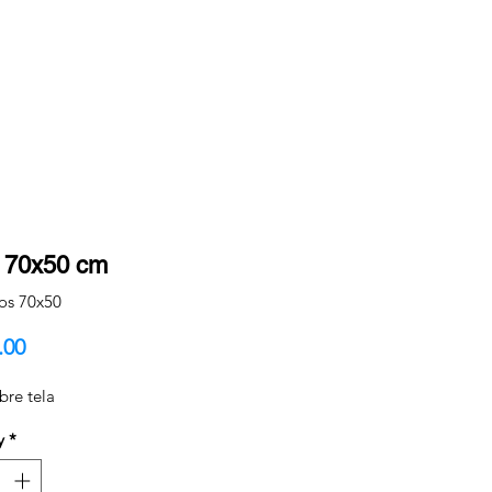
s 70x50 cm
ios 70x50
Price
.00
bre tela
y
*