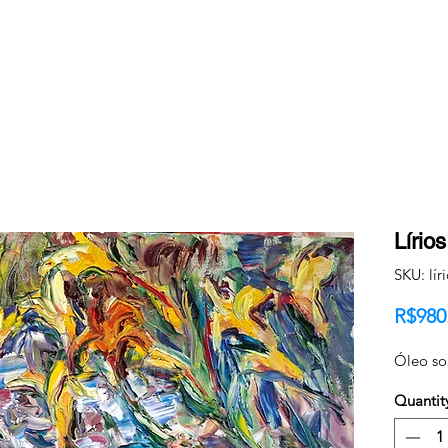
Lírio
SKU: lír
R$980
Óleo so
Quantit