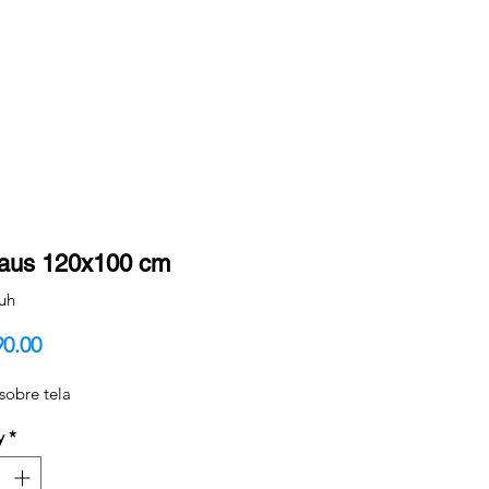
aus 120x100 cm
uh
Price
90.00
 sobre tela
y
*