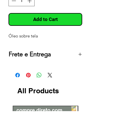
Add to Cart
Óleo sobre tela
Frete e Entrega
Quadros com Frete Grátis dentro do
Brasil – Confira Condições na Política
de Frete e Entrega*
Demais Objetos da Loja envio
All Products
mediante pagamento de Frete -
Disponibilidade de entrega para
todas os Estados do Brasil e
compre direto com o artista
Exterior
Todas as Obras com dimensões acima